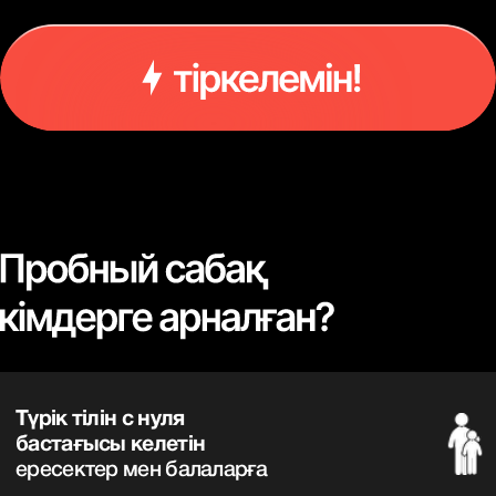
Арманындағы Түркия
университетіне оқуға түскісі
келетіндерге