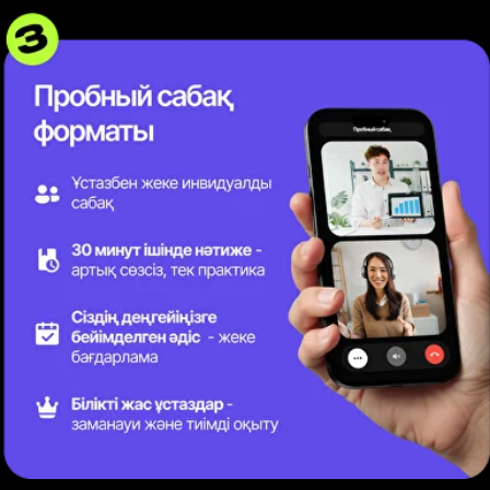
Түрік тілін с нуля
бастағысы келетін
ересектер мен балаларға
Түрік тілін үйреніп, академ,
мобильностьпен Түркияға
баратындарға
Түрік тілін үйреніп, Түркияда еркін
саяхаттап, мәдениетімен танысқысы
келетіндерге