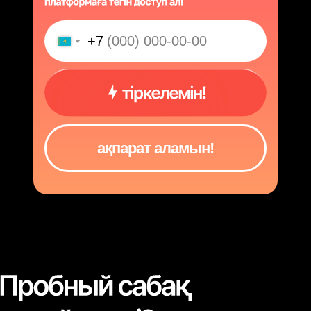
+7
ақпарат аламын!