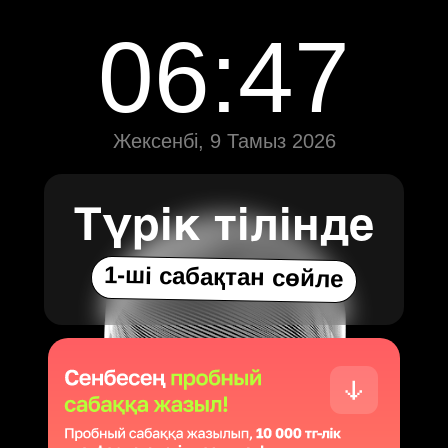
06:47
Жексенбі, 9 Тамыз 2026
Түрік тілінде
1-ші сабақтан cөйле