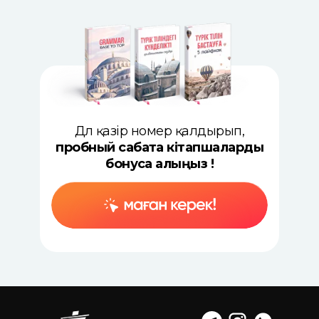
Дәл қазір номер қалдырып,
пробный сабақта кітапшаларды
бонусқа алыңыз !