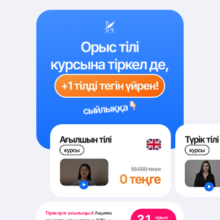
Тіркелуге асығыңыз!
Акцияға
31
орын