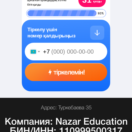
арналған орындардың 93%-ы
қалды
бітіп қалды
Тіркелу үшін
номер қалдырыңыз
+7
Адрес: Туркебаева 35
Компания: Nazar Education
БИН/ИНН: 110999500317